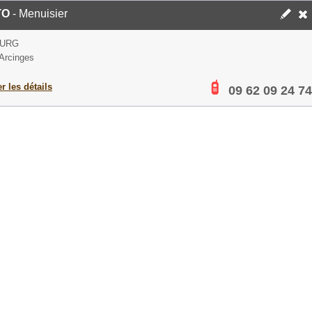
TO
- Menuisier
OURG
Arcinges
er les détails
09 62 09 24 74