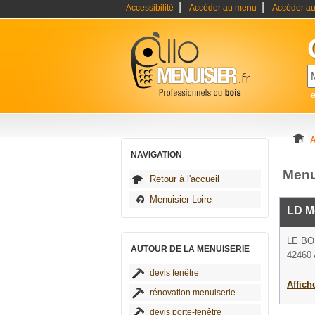
|
|
Accessibilité
Accéder au menu
Accéder au
e
A
NAVIGATION
Menu
Retour à l'accueil
Menuisier Loire
LD M
LE B
AUTOUR DE LA MENUISERIE
42460 
devis fenêtre
Affich
rénovation menuiserie
devis porte-fenêtre