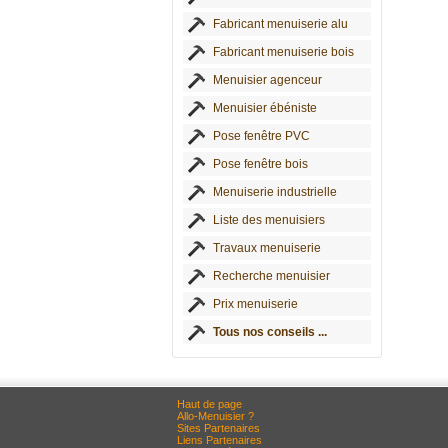
Fabricant menuiserie alu
Fabricant menuiserie bois
Menuisier agenceur
Menuisier ébéniste
Pose fenêtre PVC
Pose fenêtre bois
Menuiserie industrielle
Liste des menuisiers
Travaux menuiserie
Recherche menuisier
Prix menuiserie
Tous nos conseils ...
Haut de page
Allo-Menuisier ?
Sites Partenaires
Liens Partenaires