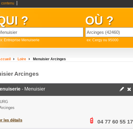
|
 contenu
QUI ?
OÙ ?
x: Entreprise Menuiserie
ex: Cergy ou 95000
ccueil
Loire
Menuisier Arcinges
isier Arcinges
enuiserie
- Menuisier
OURG
Arcinges
er les détails
04 77 60 55 17