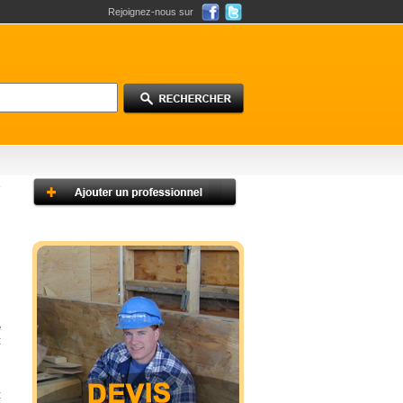
Rejoignez-nous sur
s
s
s
e
t
s
t