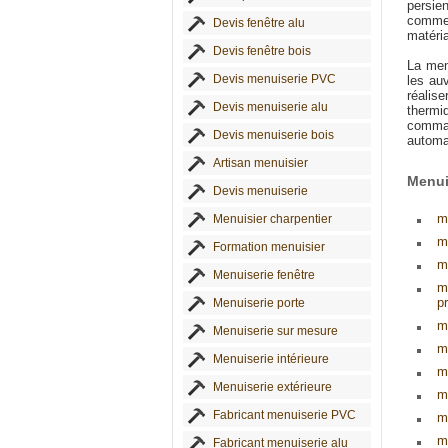
persie
comme 
Devis fenêtre alu
matéri
Devis fenêtre bois
La men
Devis menuiserie PVC
les au
réalis
Devis menuiserie alu
thermi
comman
Devis menuiserie bois
automa
Artisan menuisier
Menui
Devis menuiserie
m
Menuisier charpentier
m
Formation menuisier
me
Menuiserie fenêtre
m
p
Menuiserie porte
m
Menuiserie sur mesure
m
Menuiserie intérieure
m
Menuiserie extérieure
m
Fabricant menuiserie PVC
m
m
Fabricant menuiserie alu