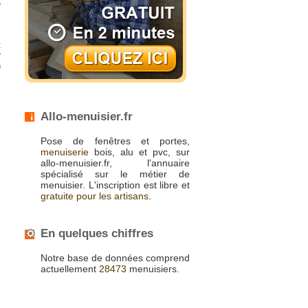
e
s
t
r
n
z
s
Allo-menuisier.fr
Pose de fenêtres et portes,
menuiserie
bois, alu et pvc, sur
allo-menuisier.fr, l'annuaire
spécialisé sur le métier de
menuisier. L'inscription est libre et
gratuite pour les artisans
.
En quelques chiffres
Notre base de données comprend
actuellement
28473
menuisiers.