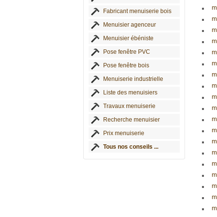
m
Fabricant menuiserie bois
m
Menuisier agenceur
m
Menuisier ébéniste
m
Pose fenêtre PVC
m
m
Pose fenêtre bois
m
Menuiserie industrielle
m
Liste des menuisiers
m
Travaux menuiserie
m
m
Recherche menuisier
m
Prix menuiserie
m
Tous nos conseils ...
m
m
m
m
me
me