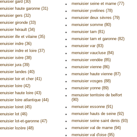
enuisier gard (30)
menuisier seine et marne (77)
enuisier haute garonne (31)
menuisier yvelines (78)
enuisier gers (32)
menuisier deux sèvres (79)
enuisier gironde (33)
menuisier somme (80)
enuisier hérault (34)
menuisier tarn (81)
nuisier ille et vilaine (35)
menuisier tarn et garonne (82)
enuisier indre (36)
menuisier var (83)
nuisier indre et loire (37)
menuisier vaucluse (84)
enuisier isère (38)
menuisier vendée (85)
enuisier jura (39)
menuisier vienne (86)
enuisier landes (40)
menuisier haute vienne (87)
nuisier loir et cher (41)
menuisier vosges (88)
nuisier loire (42)
menuisier yonne (89)
enuisier haute loire (43)
menuisier territoire de belfort
(90)
nuisier loire atlantique (44)
menuisier essonne (91)
nuisier loiret (45)
menuisier hauts de seine (92)
enuisier lot (46)
menuisier seine saint denis (93)
enuisier lot-et-garonne (47)
menuisier val de marne (94)
enuisier lozère (48)
menuisier val d'oise (95)