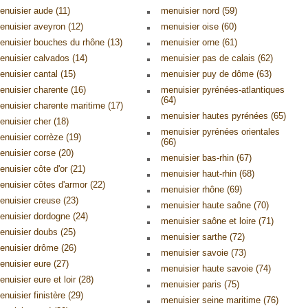
enuisier aude (11)
menuisier nord (59)
enuisier aveyron (12)
menuisier oise (60)
enuisier bouches du rhône (13)
menuisier orne (61)
enuisier calvados (14)
menuisier pas de calais (62)
enuisier cantal (15)
menuisier puy de dôme (63)
enuisier charente (16)
menuisier pyrénées-atlantiques
(64)
enuisier charente maritime (17)
menuisier hautes pyrénées (65)
enuisier cher (18)
menuisier pyrénées orientales
enuisier corrèze (19)
(66)
enuisier corse (20)
menuisier bas-rhin (67)
enuisier côte d'or (21)
menuisier haut-rhin (68)
enuisier côtes d'armor (22)
menuisier rhône (69)
enuisier creuse (23)
menuisier haute saône (70)
enuisier dordogne (24)
menuisier saône et loire (71)
enuisier doubs (25)
menuisier sarthe (72)
enuisier drôme (26)
menuisier savoie (73)
enuisier eure (27)
menuisier haute savoie (74)
nuisier eure et loir (28)
menuisier paris (75)
nuisier finistère (29)
menuisier seine maritime (76)