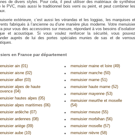
nnes de divers styles. Pour cela, il peut utiliser des matériaux de synthès
le PVC, mais aussi le traditionnel bois verni ou peint, et peut combiner le
aux.
uiserie extérieure, c’est aussi les vérandas et les loggias, les marquises e
vents fabriqués à l’ancienne ou d’une manière plus moderne. Votre menuisie
era pour vous des accessoires sur mesure, répondant à vos besoins d’isolatio
que et acoustique. Si vous voulez renforcer la sécurité, vous pouve
der auprès de lui des portes spéciales munies de sas et de verrou
tiques.
siers en France par département
enuisier ain (01)
menuisier maine et loire (49)
enuisier aisne (02)
menuisier manche (50)
nuisier allier (03)
menuisier marne (51)
enuisier alpes de haute
menuisier haute marne (52)
rovence (04)
menuisier mayenne (53)
enuisier hautes alpes (05)
menuisier meurthe et moselle
enuisier alpes maritimes (06)
(54)
enuisier ardèche (07)
menuisier meuse (55)
enuisier ardennes (08)
menuisier morbihan (56)
enuisier ariège (09)
menuisier moselle (57)
enuisier aube (10)
menuisier nièvre (58)