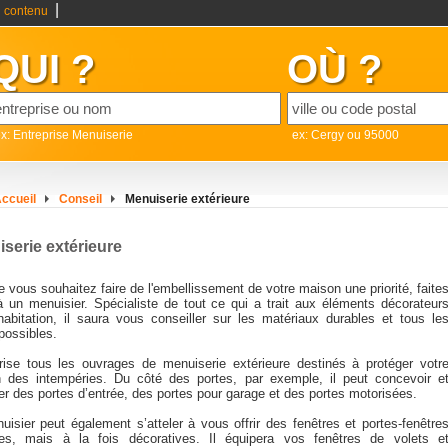
|
 contenu
QUI ?
OÙ ?
x: Entreprise Menuiserie
ex: Cergy ou 95000
ccueil
Conseil
Menuiserie extérieure
serie extérieure
 vous souhaitez faire de l'embellissement de votre maison une priorité, faite
à un menuisier. Spécialiste de tout ce qui a trait aux éléments décorateur
habitation, il saura vous conseiller sur les matériaux durables et tous le
possibles.
trise tous les ouvrages de menuiserie extérieure destinés à protéger votr
 des intempéries. Du côté des portes, par exemple, il peut concevoir e
er des portes d’entrée, des portes pour garage et des portes motorisées.
uisier peut également s’atteler à vous offrir des fenêtres et portes-fenêtre
es, mais à la fois décoratives. Il équipera vos fenêtres de volets e