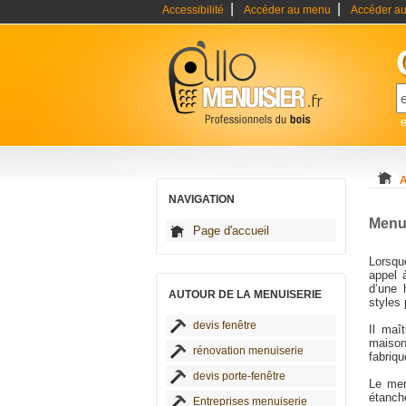
|
|
Accessibilité
Accéder au menu
Accéder au
e
A
NAVIGATION
Menui
Page d'accueil
Lorsque
appel 
d’une 
AUTOUR DE LA MENUISERIE
styles 
devis fenêtre
Il maî
maison
rénovation menuiserie
fabriqu
devis porte-fenêtre
Le men
étanch
Entreprises menuiserie