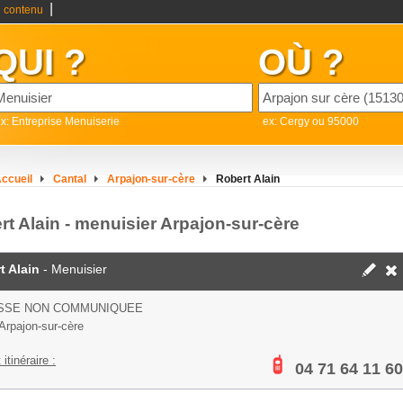
|
 contenu
QUI ?
OÙ ?
x: Entreprise Menuiserie
ex: Cergy ou 95000
ccueil
Cantal
Arpajon-sur-cère
Robert Alain
rt Alain - menuisier Arpajon-sur-cère
t Alain
- Menuisier
SSE NON COMMUNIQUEE
Arpajon-sur-cère
 itinéraire :
04 71 64 11 60