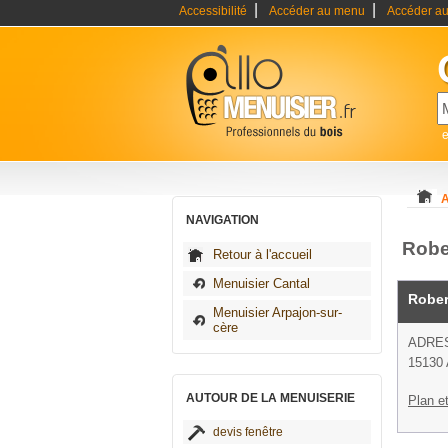
|
|
Accessibilité
Accéder au menu
Accéder au
e
A
NAVIGATION
Robe
Retour à l'accueil
Menuisier Cantal
Rober
Menuisier Arpajon-sur-
cère
ADRE
15130 
AUTOUR DE LA MENUISERIE
Plan et
devis fenêtre