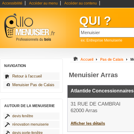
|
|
|
Accessibilité
Accéder au menu
Accéder au contenu
QUI ?
ex: Entreprise Menuiserie
Accueil
Pas de Calais
M
NAVIGATION
Menuisier Arras
Retour à l'accueil
Menuisier Pas de Calais
Atlantide Concessionnaires 
31 RUE DE CAMBRAI
AUTOUR DE LA MENUISERIE
62000 Arras
devis fenêtre
Afficher les détails
rénovation menuiserie
devis porte-fenêtre