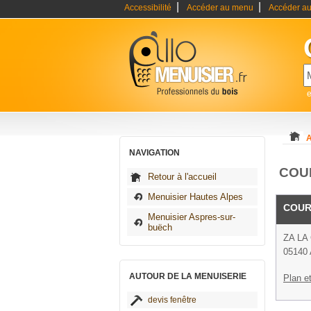
|
|
Accessibilité
Accéder au menu
Accéder au
e
A
NAVIGATION
COUR
Retour à l'accueil
Menuisier Hautes Alpes
COUR
Menuisier Aspres-sur-
buëch
ZA LA
05140 
AUTOUR DE LA MENUISERIE
Plan et
devis fenêtre