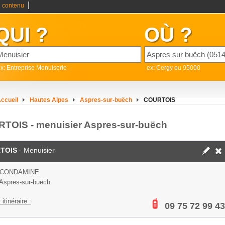
|
 contenu
QUI ?
OÙ ?
x: Entreprise Menuiserie
ex: Cergy ou 95000
ccueil
Hautes Alpes
Aspres-sur-buëch
COURTOIS
TOIS - menuisier Aspres-sur-buëch
TOIS
- Menuisier
 CONDAMINE
Aspres-sur-buëch
 itinéraire :
09 75 72 99 43