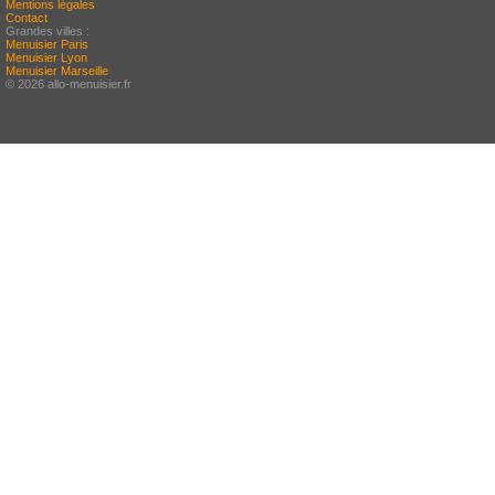
Mentions légales
Contact
Grandes villes :
Menuisier Paris
Menuisier Lyon
Menuisier Marseille
© 2026 allo-menuisier.fr