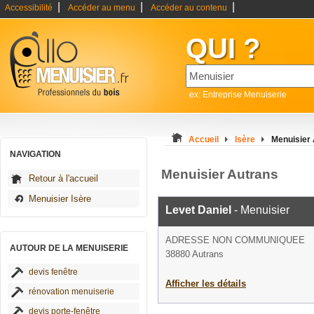
|
|
|
Accessibilité
Accéder au menu
Accéder au contenu
QUI ?
ex: Entreprise Menuiserie
Accueil
Isère
Menuisier
NAVIGATION
Menuisier Autrans
Retour à l'accueil
Menuisier Isère
Levet Daniel
- Menuisier
ADRESSE NON COMMUNIQUEE
AUTOUR DE LA MENUISERIE
38880 Autrans
devis fenêtre
Afficher les détails
rénovation menuiserie
devis porte-fenêtre