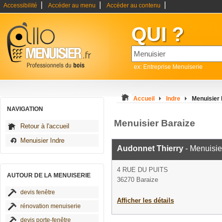
|
|
|
Accessibilité
Accéder au menu
Accéder au contenu
QUI ?
ex: Entreprise Menuiserie
Accueil
Indre
Menuisier 
NAVIGATION
Menuisier Baraize
Retour à l'accueil
Menuisier Indre
Audonnet Thierry
- Menuisie
4 RUE DU PUITS
AUTOUR DE LA MENUISERIE
36270 Baraize
devis fenêtre
Afficher les détails
rénovation menuiserie
devis porte-fenêtre