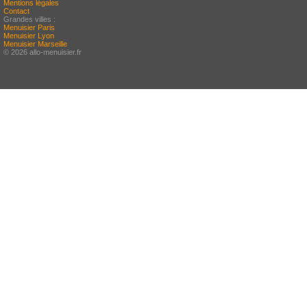
Mentions légales
Contact
Grandes villes :
Menuisier Paris
Menuisier Lyon
Menuisier Marseille
© 2026 allo-menuisier.fr