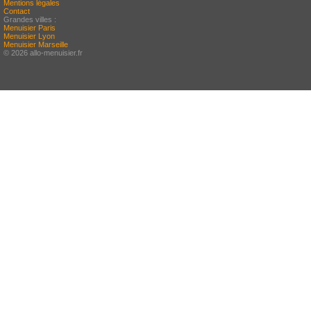
Mentions légales
Contact
Grandes villes :
Menuisier Paris
Menuisier Lyon
Menuisier Marseille
© 2026 allo-menuisier.fr