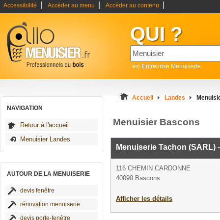
|
|
|
Accessibilité
Accéder au menu
Accéder au contenu
QUI ?
ex: Entreprise Menuiserie
Accueil
Landes
Menuisi
NAVIGATION
Menuisier Bascons
Retour à l'accueil
Menuisier Landes
Menuiserie Tachon (SARL)
-
116 CHEMIN CARDONNE
AUTOUR DE LA MENUISERIE
40090 Bascons
devis fenêtre
Afficher les détails
rénovation menuiserie
devis porte-fenêtre