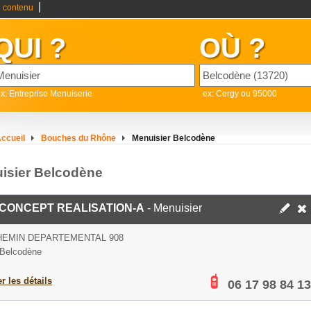
|
 contenu
QUI ?
OÙ ?
x: Entreprise Menuiserie
ex: Cergy ou 95000
ccueil
Bouches du Rhône
Menuisier Belcodène
isier Belcodène
CONCEPT REALISATION-A
- Menuisier
HEMIN DEPARTEMENTAL 908
Belcodène
er les détails
06 17 98 84 13