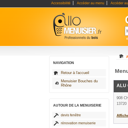
|
|
Accessibilité
Accéder au menu
Accéder au
e
A
NAVIGATION
Menu
Retour à l'accueil
Menuisier Bouches du
Rhône
ALU 
908 C
13720 
AUTOUR DE LA MENUISERIE
devis fenêtre
Affich
rénovation menuiserie