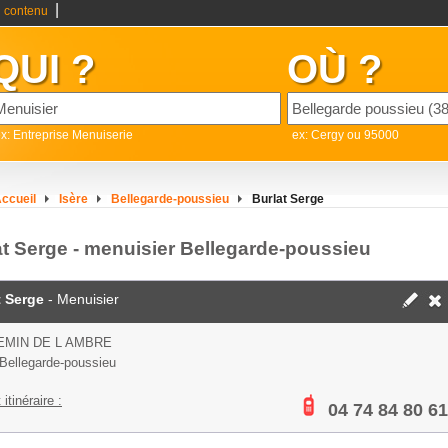
|
 contenu
QUI ?
OÙ ?
x: Entreprise Menuiserie
ex: Cergy ou 95000
ccueil
Isère
Bellegarde-poussieu
Burlat Serge
at Serge - menuisier Bellegarde-poussieu
t Serge
- Menuisier
EMIN DE L AMBRE
Bellegarde-poussieu
 itinéraire :
04 74 84 80 61