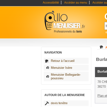
|
|
Accessibilité
Accéder au menu
Accéder au
e
A
NAVIGATION
Burl
Retour à l'accueil
Menuisier Isère
Burla
Menuisier Bellegarde-
poussieu
78 CH
38270 
AUTOUR DE LA MENUISERIE
Plan et
devis fenêtre