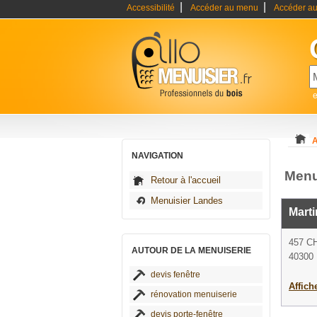
|
|
Accessibilité
Accéder au menu
Accéder au
e
A
NAVIGATION
Menu
Retour à l'accueil
Menuisier Landes
Marti
457 C
AUTOUR DE LA MENUISERIE
40300 
devis fenêtre
Affich
rénovation menuiserie
devis porte-fenêtre