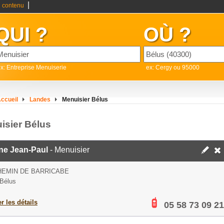
|
 contenu
QUI ?
OÙ ?
x: Entreprise Menuiserie
ex: Cergy ou 95000
ccueil
Landes
Menuisier Bélus
isier Bélus
ne Jean-Paul
- Menuisier
HEMIN DE BARRICABE
Bélus
er les détails
05 58 73 09 21