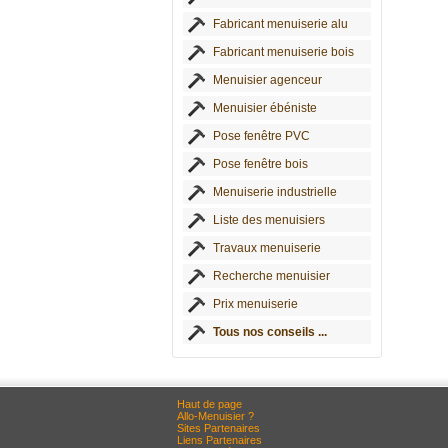
Fabricant menuiserie alu
Fabricant menuiserie bois
Menuisier agenceur
Menuisier ébéniste
Pose fenêtre PVC
Pose fenêtre bois
Menuiserie industrielle
Liste des menuisiers
Travaux menuiserie
Recherche menuisier
Prix menuiserie
Tous nos conseils ...
Haut de page
Allo-Menuisier ?
Sites Partenaires
Liens Partenaires