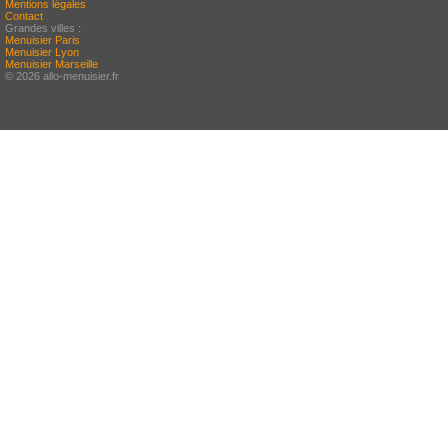
Mentions légales
Contact
Grandes villes :
Menuisier Paris
Menuisier Lyon
Menuisier Marseille
© 2026 allo-menuisier.fr