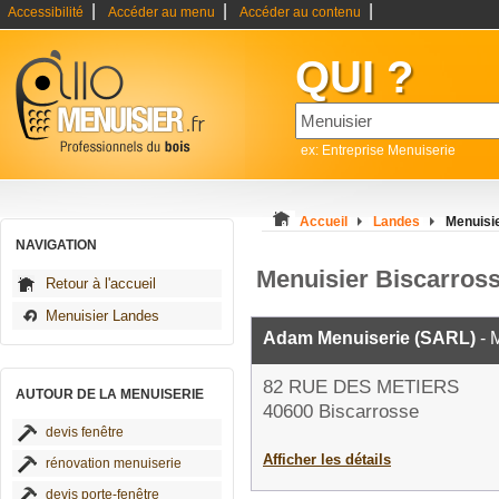
|
|
|
Accessibilité
Accéder au menu
Accéder au contenu
QUI ?
ex: Entreprise Menuiserie
Accueil
Landes
Menuisi
NAVIGATION
Menuisier Biscarros
Retour à l'accueil
Menuisier Landes
Adam Menuiserie (SARL)
- 
82 RUE DES METIERS
AUTOUR DE LA MENUISERIE
40600 Biscarrosse
devis fenêtre
Afficher les détails
rénovation menuiserie
devis porte-fenêtre