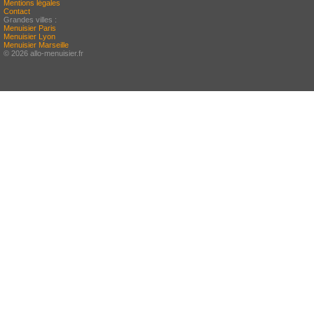
Mentions légales
Contact
Grandes villes :
Menuisier Paris
Menuisier Lyon
Menuisier Marseille
© 2026 allo-menuisier.fr