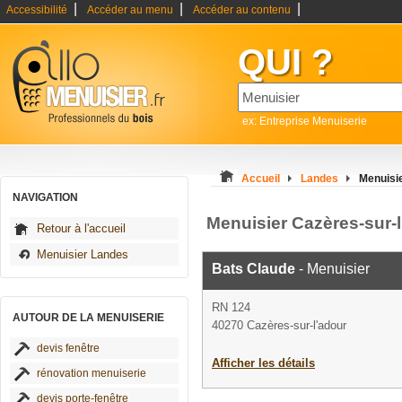
|
|
|
Accessibilité
Accéder au menu
Accéder au contenu
QUI ?
ex: Entreprise Menuiserie
Accueil
Landes
Menuisie
NAVIGATION
Menuisier Cazères-sur-
Retour à l'accueil
Menuisier Landes
Bats Claude
- Menuisier
RN 124
AUTOUR DE LA MENUISERIE
40270 Cazères-sur-l'adour
devis fenêtre
Afficher les détails
rénovation menuiserie
devis porte-fenêtre