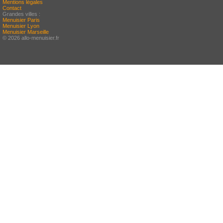
Mentions légales
Contact
Grandes villes :
Menuisier Paris
Menuisier Lyon
Menuisier Marseille
© 2026 allo-menuisier.fr