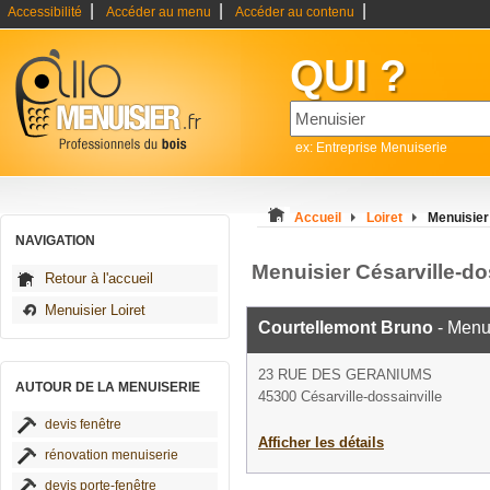
|
|
|
Accessibilité
Accéder au menu
Accéder au contenu
QUI ?
ex: Entreprise Menuiserie
Accueil
Loiret
Menuisier
NAVIGATION
Menuisier Césarville-do
Retour à l'accueil
Menuisier Loiret
Courtellemont Bruno
- Menu
23 RUE DES GERANIUMS
AUTOUR DE LA MENUISERIE
45300 Césarville-dossainville
devis fenêtre
Afficher les détails
rénovation menuiserie
devis porte-fenêtre