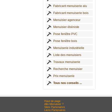
Fabricant menuiserie alu
Fabricant menuiserie bois
Menuisier agenceur
Menuisier ébéniste
Pose fenêtre PVC
Pose fenêtre bois
Menuiserie industrielle
Liste des menuisiers
Travaux menuiserie
Recherche menuisier
Prix menuiserie
Tous nos conseils ...
Haut de page
Allo-Menuisier ?
Sites Partenaires
Liens Partenaires