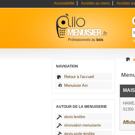
|
|
Accessibilité
Accéder au menu
Accéder au
e
A
NAVIGATION
Menu
Retour à l'accueil
Menuisier Ain
MAIS
HAME
AUTOUR DE LA MENUISERIE
01350 
devis fenêtre
Affich
rénovation menuiserie
devis porte-fenêtre