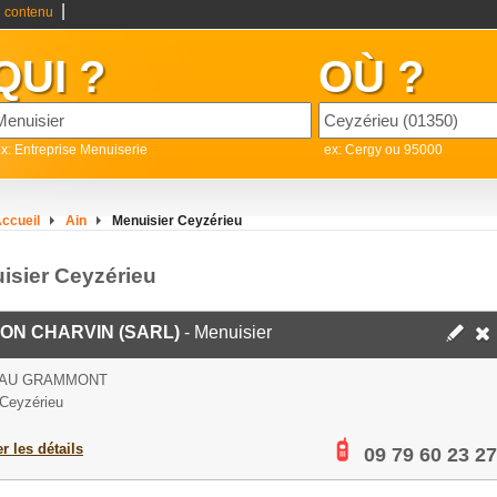
|
 contenu
QUI ?
OÙ ?
x: Entreprise Menuiserie
ex: Cergy ou 95000
ccueil
Ain
Menuisier Ceyzérieu
isier Ceyzérieu
ON CHARVIN (SARL)
- Menuisier
AU GRAMMONT
Ceyzérieu
er les détails
09 79 60 23 27