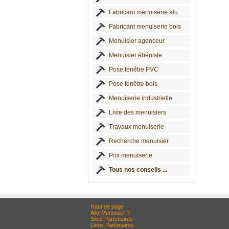
Fabricant menuiserie alu
Fabricant menuiserie bois
Menuisier agenceur
Menuisier ébéniste
Pose fenêtre PVC
Pose fenêtre bois
Menuiserie industrielle
Liste des menuisiers
Travaux menuiserie
Recherche menuisier
Prix menuiserie
Tous nos conseils ...
Haut de page
Allo-Menuisier ?
Sites Partenaires
Liens Partenaires