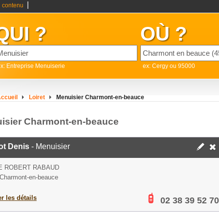
|
 contenu
QUI ?
OÙ ?
x: Entreprise Menuiserie
ex: Cergy ou 95000
ccueil
Loiret
Menuisier Charmont-en-beauce
isier Charmont-en-beauce
ot Denis
- Menuisier
UE ROBERT RABAUD
Charmont-en-beauce
er les détails
02 38 39 52 70