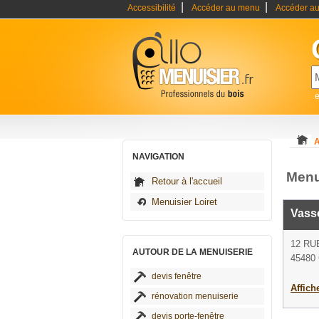
|
|
Accessibilité
Accéder au menu
Accéder au
e
A
NAVIGATION
Menu
Retour à l'accueil
Menuisier Loiret
Vass
12 R
AUTOUR DE LA MENUISERIE
45480 
devis fenêtre
Affich
rénovation menuiserie
devis porte-fenêtre