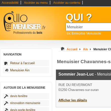
|
|
|
Accessibilité
Accéder au menu
Accéder au contenu
QUI ?
ex: Entreprise Menuiserie
Accueil
Ain
Menuisier C
NAVIGATION
Menuisier Chavannes-s
Retour à l'accueil
Menuisier Ain
Sommier Jean-Luc
- Menuisi
RUE DU REVERMONT
AUTOUR DE LA MENUISERIE
01250 Chavannes-sur-suran
devis fenêtre
Afficher les détails
rénovation menuiserie
devis porte-fenêtre