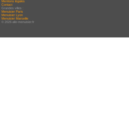
Mentions légales
Contact
Grandes villes :
Menuisier Paris
Menuisier Lyon
Menuisier Marseille
© 2026 allo-menuisier.fr