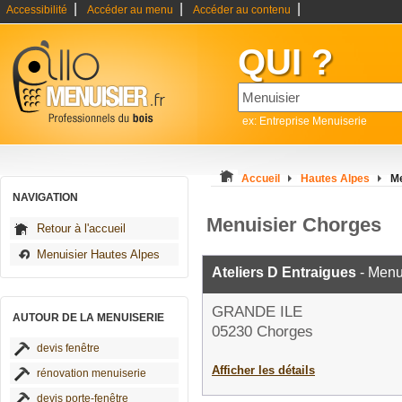
|
|
|
Accessibilité
Accéder au menu
Accéder au contenu
QUI ?
ex: Entreprise Menuiserie
Accueil
Hautes Alpes
Me
NAVIGATION
Menuisier Chorges
Retour à l'accueil
Menuisier Hautes Alpes
Ateliers D Entraigues
- Menu
GRANDE ILE
AUTOUR DE LA MENUISERIE
05230 Chorges
devis fenêtre
Afficher les détails
rénovation menuiserie
devis porte-fenêtre