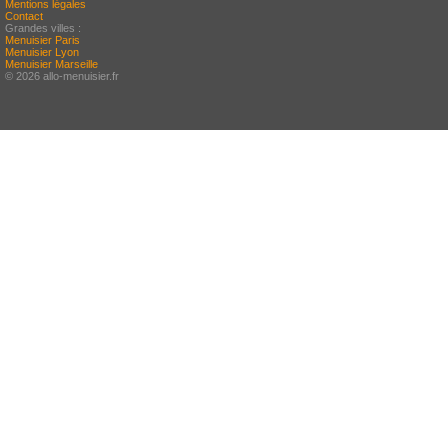
Mentions légales
Contact
Grandes villes :
Menuisier Paris
Menuisier Lyon
Menuisier Marseille
© 2026 allo-menuisier.fr