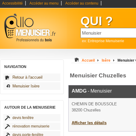
|
|
|
Accessibilité
Accéder au menu
Accéder au contenu
QUI ?
ex: Entreprise Menuiserie
Accueil
Isère
Menuisier 
NAVIGATION
Menuisier Chuzelles
Retour à l'accueil
Menuisier Isère
AMDG
- Menuisier
CHEMIN DE BOUSSOLE
AUTOUR DE LA MENUISERIE
38200 Chuzelles
devis fenêtre
Afficher les détails
rénovation menuiserie
devis porte-fenêtre