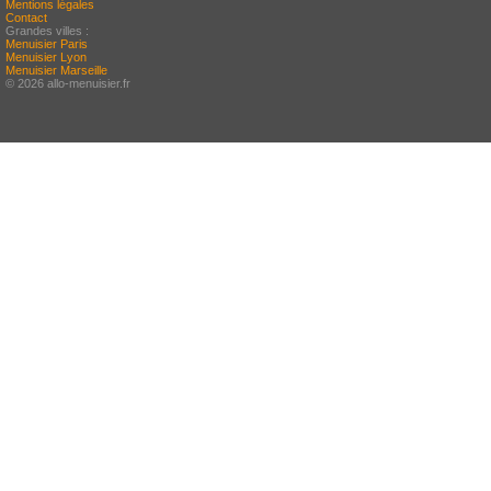
Mentions légales
Contact
Grandes villes :
Menuisier Paris
Menuisier Lyon
Menuisier Marseille
© 2026 allo-menuisier.fr