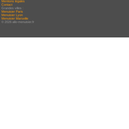
Mentions légales
Contact
Grandes villes :
Menuisier Paris
Menuisier Lyon
Menuisier Marseille
© 2026 allo-menuisier.fr