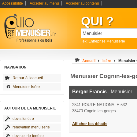
|
|
|
Accessibilité
Accéder au menu
Accéder au contenu
QUI ?
ex: Entreprise Menuiserie
Accueil
Isère
Menuisier 
NAVIGATION
Menuisier Cognin-les-g
Retour à l'accueil
Menuisier Isère
Berger Francis
- Menuisier
2841 ROUTE NATIONALE 532
AUTOUR DE LA MENUISERIE
38470 Cognin-les-gorges
devis fenêtre
Afficher les détails
rénovation menuiserie
devis porte-fenêtre