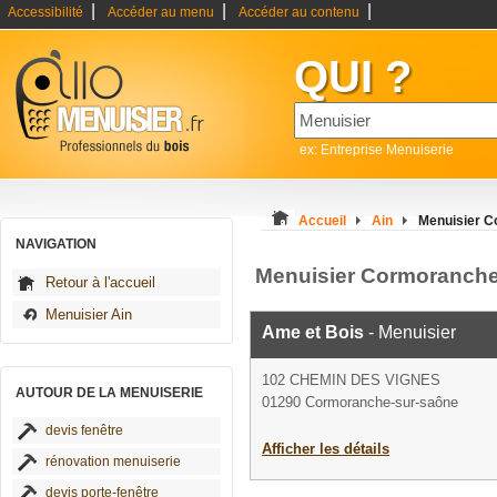
|
|
|
Accessibilité
Accéder au menu
Accéder au contenu
QUI ?
ex: Entreprise Menuiserie
Accueil
Ain
Menuisier C
NAVIGATION
Menuisier Cormoranche
Retour à l'accueil
Menuisier Ain
Ame et Bois
- Menuisier
102 CHEMIN DES VIGNES
AUTOUR DE LA MENUISERIE
01290 Cormoranche-sur-saône
devis fenêtre
Afficher les détails
rénovation menuiserie
devis porte-fenêtre