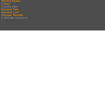
Mentions légales
Contact
Grandes villes :
Menuisier Paris
Menuisier Lyon
Menuisier Marseille
© 2026 allo-menuisier.fr