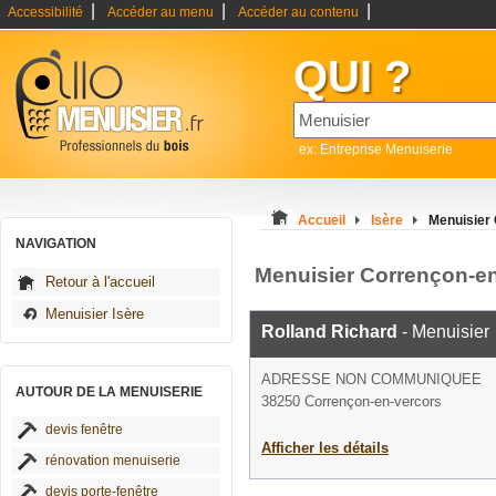
|
|
|
Accessibilité
Accéder au menu
Accéder au contenu
QUI ?
ex: Entreprise Menuiserie
Accueil
Isère
Menuisier
NAVIGATION
Menuisier Corrençon-e
Retour à l'accueil
Menuisier Isère
Rolland Richard
- Menuisier
ADRESSE NON COMMUNIQUEE
AUTOUR DE LA MENUISERIE
38250 Corrençon-en-vercors
devis fenêtre
Afficher les détails
rénovation menuiserie
devis porte-fenêtre