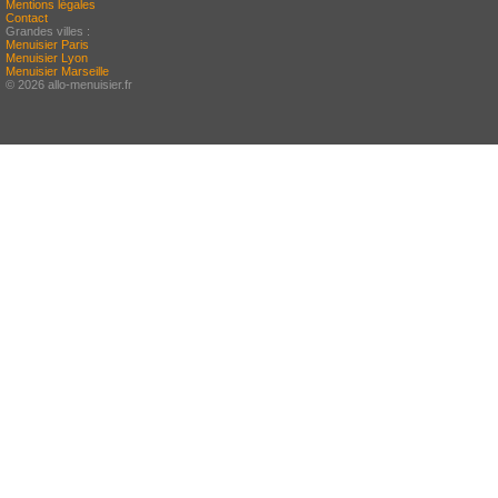
Mentions légales
Contact
Grandes villes :
Menuisier Paris
Menuisier Lyon
Menuisier Marseille
© 2026 allo-menuisier.fr