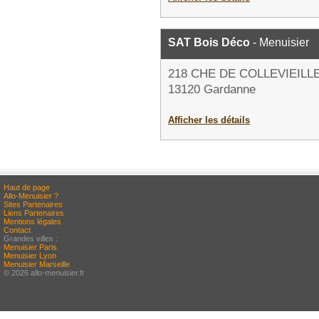
SAT Bois Déco
- Menuisier
218 CHE DE COLLEVIEILL
13120 Gardanne
Afficher les détails
Haut de page
Allo-Menuisier ?
Sites Partenaires
Liens Partenaires
Mentions légales
Contact
Grandes villes :
Menuisier Paris
Menuisier Lyon
Menuisier Marseille
© 2026 allo-menuisier.fr