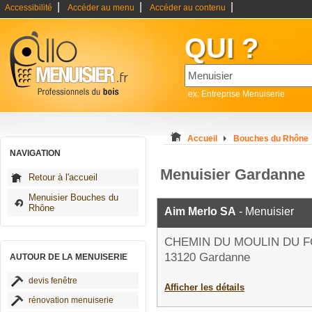
|
|
|
Accessibilité
Accéder au menu
Accéder au contenu
QUI ?
ex: Entreprise Menuiserie
Accueil
Bouches du Rhône
NAVIGATION
Menuisier Gardanne
Retour à l'accueil
Menuisier Bouches du
Rhône
Aim Merlo SA
- Menuisier
CHEMIN DU MOULIN DU 
13120 Gardanne
AUTOUR DE LA MENUISERIE
devis fenêtre
Afficher les détails
rénovation menuiserie