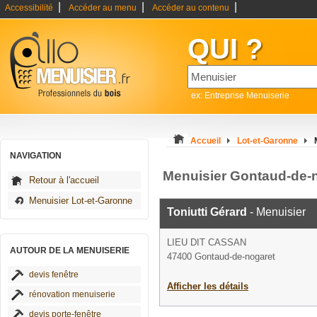
|
|
|
Accessibilité
Accéder au menu
Accéder au contenu
QUI ?
ex: Entreprise Menuiserie
Accueil
Lot-et-Garonne
NAVIGATION
Menuisier Gontaud-de-
Retour à l'accueil
Menuisier Lot-et-Garonne
Toniutti Gérard
- Menuisier
LIEU DIT CASSAN
AUTOUR DE LA MENUISERIE
47400 Gontaud-de-nogaret
devis fenêtre
Afficher les détails
rénovation menuiserie
devis porte-fenêtre