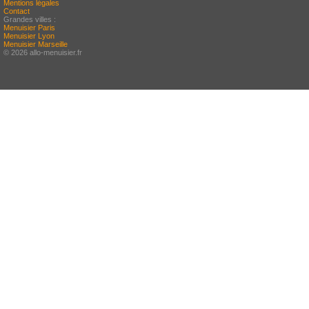
Mentions légales
Contact
Grandes villes :
Menuisier Paris
Menuisier Lyon
Menuisier Marseille
© 2026 allo-menuisier.fr