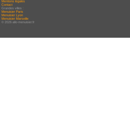
Mentions légales
Contact
Grandes villes :
Menuisier Paris
Menuisier Lyon
Menuisier Marseille
© 2026 allo-menuisier.fr