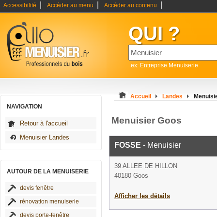
|
|
|
Accessibilité
Accéder au menu
Accéder au contenu
QUI ?
ex: Entreprise Menuiserie
Accueil
Landes
Menuisi
NAVIGATION
Menuisier Goos
Retour à l'accueil
Menuisier Landes
FOSSE
- Menuisier
39 ALLEE DE HILLON
AUTOUR DE LA MENUISERIE
40180 Goos
devis fenêtre
Afficher les détails
rénovation menuiserie
devis porte-fenêtre