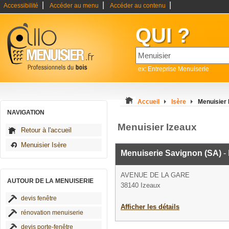
|
|
|
Accessibilité
Accéder au menu
Accéder au contenu
QUI ?
ex: Entreprise Menuiserie
Accueil
Isère
Menuisier 
NAVIGATION
Menuisier Izeaux
Retour à l'accueil
Menuisier Isère
Menuiserie Savignon (SA)
-
AVENUE DE LA GARE
AUTOUR DE LA MENUISERIE
38140 Izeaux
devis fenêtre
Afficher les détails
rénovation menuiserie
devis porte-fenêtre