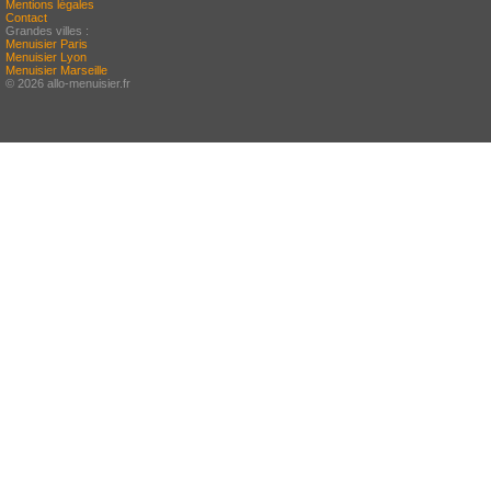
Mentions légales
Contact
Grandes villes :
Menuisier Paris
Menuisier Lyon
Menuisier Marseille
© 2026 allo-menuisier.fr