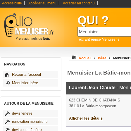
|
|
|
Accessibilité
Accéder au menu
Accéder au contenu
QUI ?
ex: Entreprise Menuiserie
Accueil
Isère
Menuisier
NAVIGATION
Menuisier La Bâtie-mo
Retour à l'accueil
Menuisier Isère
Laurent Jean-Claude
- Menui
623 CHEMIN DE CHATANAIS
AUTOUR DE LA MENUISERIE
38110 La Bâtie-montgascon
devis fenêtre
Afficher les détails
rénovation menuiserie
devis porte-fenêtre