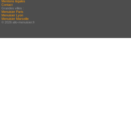
Mentions légales
Contact
Grandes villes :
Menuisier Paris
Menuisier Lyon
Menuisier Marseille
© 2026 allo-menuisier.fr