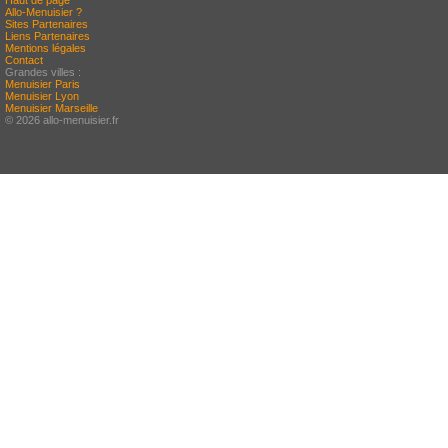
Haut de page
Allo-Menuisier ?
Sites Partenaires
Liens Partenaires
Mentions légales
Contact
Grandes villes :
Menuisier Paris
Menuisier Lyon
Menuisier Marseille
© 2026 allo-menuisier.fr