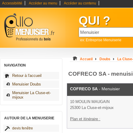
|
|
|
Accessibilité
Accéder au menu
Accéder au contenu
QUI ?
ex: Entreprise Menuiserie
Accueil
Doubs
La Cluse
NAVIGATION
COFRECO SA - menuisie
Retour à l'accueil
Menuisier Doubs
COFRECO SA
- Menuisier
Menuisier La Cluse-et-
mijoux
10 MOULIN MAUGAIN
25300 La Cluse-et-mijoux
AUTOUR DE LA MENUISERIE
Plan et itinéraire :
devis fenêtre