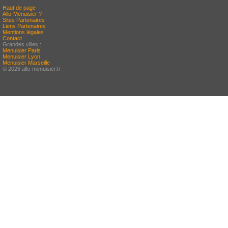
Haut de page
Allo-Menuisier ?
Sites Partenaires
Liens Partenaires
Mentions légales
Contact
Grandes villes :
Menuisier Paris
Menuisier Lyon
Menuisier Marseille
© 2026 allo-menuisier.fr