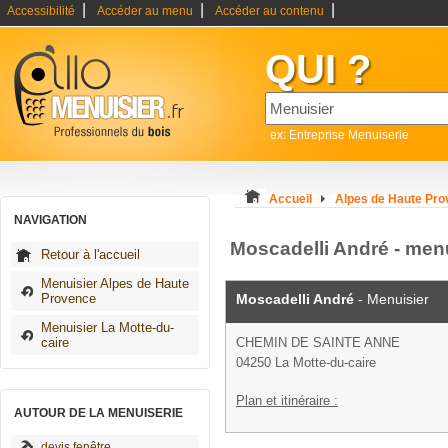
|
|
|
Accessibilité
Accéder au menu
Accéder au contenu
QUI ?
ex: Entreprise Menuiserie
Accueil
Alpes de Haute Pr
NAVIGATION
Moscadelli André - menu
Retour à l'accueil
Menuisier Alpes de Haute
Provence
Moscadelli André
- Menuisier
Menuisier La Motte-du-
caire
CHEMIN DE SAINTE ANNE
04250 La Motte-du-caire
Plan et itinéraire :
AUTOUR DE LA MENUISERIE
devis fenêtre