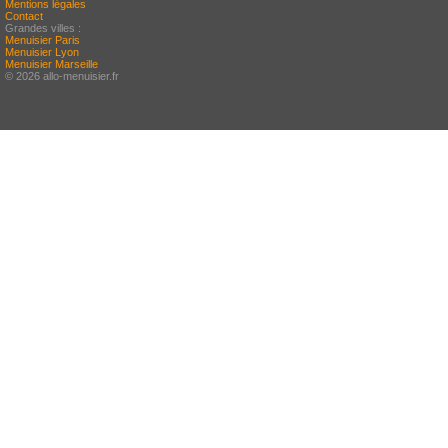
Mentions légales
Contact
Grandes villes :
Menuisier Paris
Menuisier Lyon
Menuisier Marseille
© 2026 allo-menuisier.fr