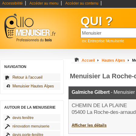
|
|
|
Accessibilité
Accéder au menu
Accéder au contenu
QUI ?
ex: Entreprise Menuiserie
Accueil
Hautes Alpes
Me
NAVIGATION
Menuisier La Roche-
Retour à l'accueil
Menuisier Hautes Alpes
Galmiche Gilbert
- Menuisier
CHEMIN DE LA PLAINE
AUTOUR DE LA MENUISERIE
05400 La Roche-des-arnaud
devis fenêtre
Afficher les détails
rénovation menuiserie
devis porte-fenêtre