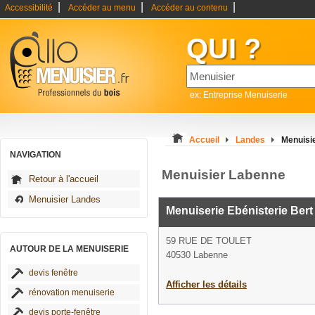
|
|
|
Accessibilité
Accéder au menu
Accéder au contenu
QUI ?
ex: Entreprise Menuiserie
Accueil
Landes
Menuisi
NAVIGATION
Menuisier Labenne
Retour à l'accueil
Menuisier Landes
Menuiserie Ebénisterie Bert
59 RUE DE TOULET
AUTOUR DE LA MENUISERIE
40530 Labenne
devis fenêtre
Afficher les détails
rénovation menuiserie
devis porte-fenêtre