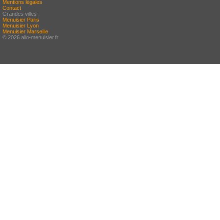
Mentions légales
Contact
Grandes villes :
Menuisier Paris
Menuisier Lyon
Menuisier Marseille
© 2026 allo-menuisier.fr