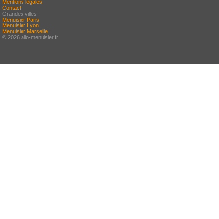
Mentions légales
Contact
Grandes villes :
Menuisier Paris
Menuisier Lyon
Menuisier Marseille
© 2026 allo-menuisier.fr