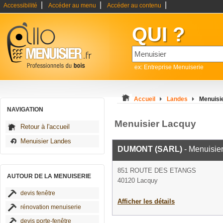
|
|
|
Accessibilité
Accéder au menu
Accéder au contenu
QUI ?
ex: Entreprise Menuiserie
Accueil
Landes
Menuisi
NAVIGATION
Menuisier Lacquy
Retour à l'accueil
Menuisier Landes
DUMONT (SARL)
- Menuisie
851 ROUTE DES ETANGS
AUTOUR DE LA MENUISERIE
40120 Lacquy
devis fenêtre
Afficher les détails
rénovation menuiserie
devis porte-fenêtre