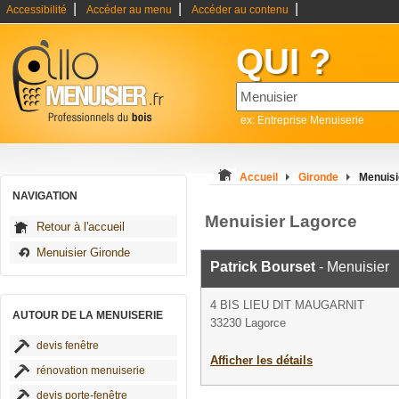
|
|
|
Accessibilité
Accéder au menu
Accéder au contenu
QUI ?
ex: Entreprise Menuiserie
Accueil
Gironde
Menuisi
NAVIGATION
Menuisier Lagorce
Retour à l'accueil
Menuisier Gironde
Patrick Bourset
- Menuisier
4 BIS LIEU DIT MAUGARNIT
AUTOUR DE LA MENUISERIE
33230 Lagorce
devis fenêtre
Afficher les détails
rénovation menuiserie
devis porte-fenêtre