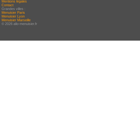
Mentions légales
Contact
Grandes villes :
Menuisier Paris
Menuisier Lyon
Menuisier Marseille
© 2026 allo-menuisier.fr