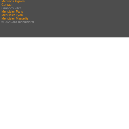
Mentions légales
Contact
Grandes villes :
Menuisier Paris
Menuisier Lyon
Menuisier Marseille
© 2026 allo-menuisier.fr