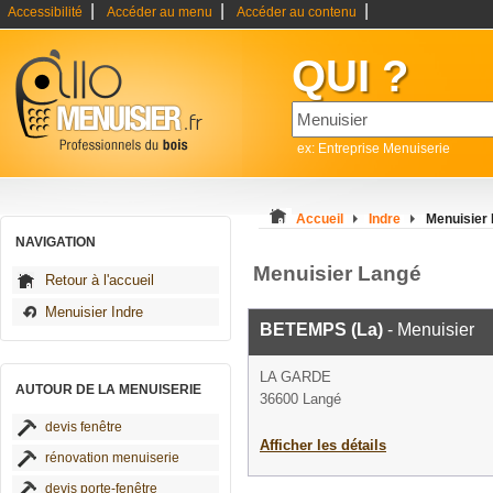
|
|
|
Accessibilité
Accéder au menu
Accéder au contenu
QUI ?
ex: Entreprise Menuiserie
Accueil
Indre
Menuisier
NAVIGATION
Menuisier Langé
Retour à l'accueil
Menuisier Indre
BETEMPS (La)
- Menuisier
LA GARDE
AUTOUR DE LA MENUISERIE
36600 Langé
devis fenêtre
Afficher les détails
rénovation menuiserie
devis porte-fenêtre