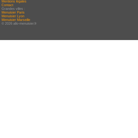
Mentions légales
Contact
Grandes villes :
Menuisier Paris
Menuisier Lyon
Menuisier Marseille
© 2026 allo-menuisier.fr