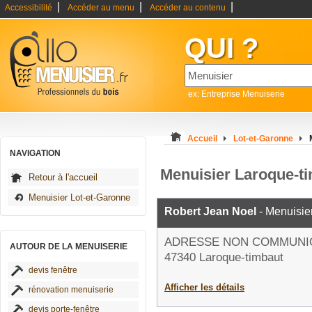
|
|
|
Accessibilité
Accéder au menu
Accéder au contenu
QUI ?
ex: Entreprise Menuiserie
Accueil
Lot-et-Garonne
NAVIGATION
Menuisier Laroque-t
Retour à l'accueil
Menuisier Lot-et-Garonne
Robert Jean Noel
- Menuisie
ADRESSE NON COMMUNI
AUTOUR DE LA MENUISERIE
47340 Laroque-timbaut
devis fenêtre
Afficher les détails
rénovation menuiserie
devis porte-fenêtre