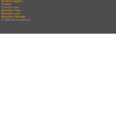
Mentions légales
Contact
Grandes villes :
Menuisier Paris
Menuisier Lyon
Menuisier Marseille
© 2026 allo-menuisier.fr