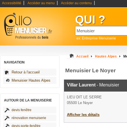
|
|
|
Accessibilité
Accéder au menu
Accéder au contenu
QUI ?
ex: Entreprise Menuiserie
Accueil
Hautes Alpes
Me
NAVIGATION
Menuisier Le Noyer
Retour à l'accueil
Menuisier Hautes Alpes
Villar Laurent
- Menuisier
LIEU DIT LE SERRE
AUTOUR DE LA MENUISERIE
05500 Le Noyer
devis fenêtre
Afficher les détails
rénovation menuiserie
devis porte-fenêtre