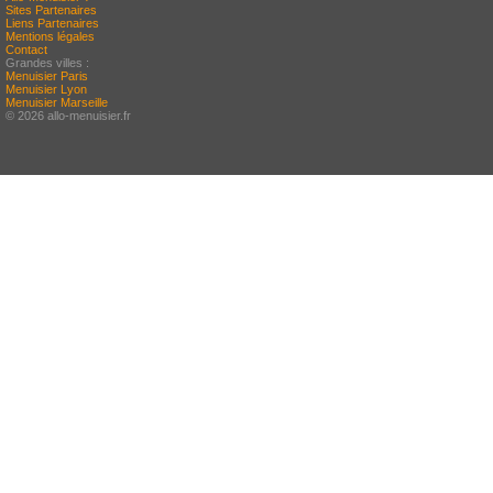
Sites Partenaires
Liens Partenaires
Mentions légales
Contact
Grandes villes :
Menuisier Paris
Menuisier Lyon
Menuisier Marseille
© 2026 allo-menuisier.fr