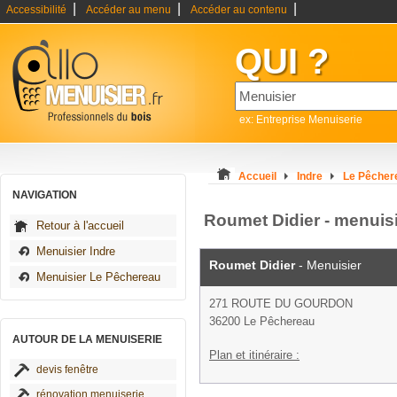
|
|
|
Accessibilité
Accéder au menu
Accéder au contenu
QUI ?
ex: Entreprise Menuiserie
Accueil
Indre
Le Pêcher
NAVIGATION
Roumet Didier - menuis
Retour à l'accueil
Menuisier Indre
Roumet Didier
- Menuisier
Menuisier Le Pêchereau
271 ROUTE DU GOURDON
36200 Le Pêchereau
AUTOUR DE LA MENUISERIE
Plan et itinéraire :
devis fenêtre
rénovation menuiserie