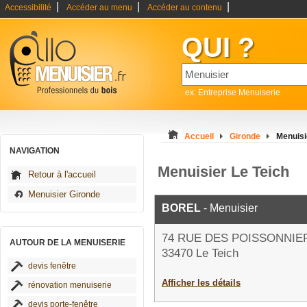
|
|
|
Accessibilité
Accéder au menu
Accéder au contenu
QUI ?
ex: Entreprise Menuiserie
Accueil
Gironde
Menuisi
NAVIGATION
Menuisier Le Teich
Retour à l'accueil
Menuisier Gironde
BOREL
- Menuisier
74 RUE DES POISSONNIE
AUTOUR DE LA MENUISERIE
33470 Le Teich
devis fenêtre
Afficher les détails
rénovation menuiserie
devis porte-fenêtre