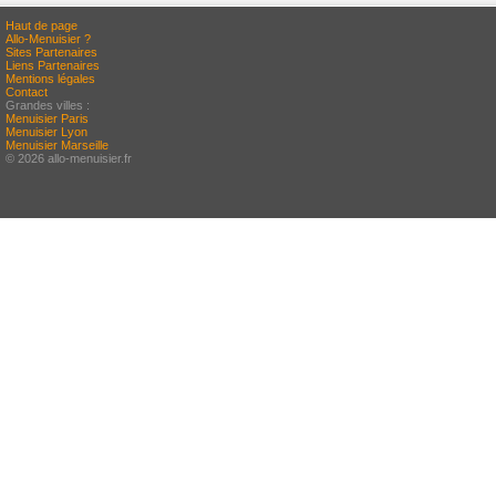
Haut de page
Allo-Menuisier ?
Sites Partenaires
Liens Partenaires
Mentions légales
Contact
Grandes villes :
Menuisier Paris
Menuisier Lyon
Menuisier Marseille
© 2026 allo-menuisier.fr