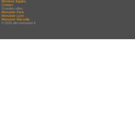
Mentions légales
Contact
Grandes villes :
Menuisier Paris
Menuisier Lyon
Menuisier Marseille
© 2026 allo-menuisier.fr