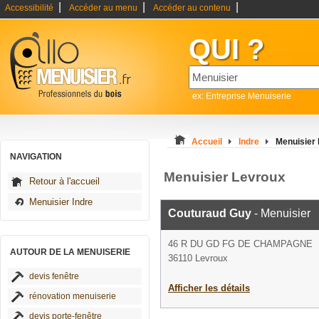
|
|
|
Accessibilité
Accéder au menu
Accéder au contenu
QUI ?
ex: Entreprise Menuiserie
Accueil
Indre
Menuisier
NAVIGATION
Menuisier Levroux
Retour à l'accueil
Menuisier Indre
Couturaud Guy
- Menuisier
46 R DU GD FG DE CHAMPAGNE
AUTOUR DE LA MENUISERIE
36110 Levroux
devis fenêtre
Afficher les détails
rénovation menuiserie
devis porte-fenêtre