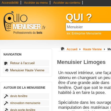
|
|
|
Accessibilité
Accéder au menu
Accéder au contenu
QUI ?
ex: Entreprise Menuiserie
Accueil
Haute Vienne
Me
NAVIGATION
Menuisier Limoges
Retour à l'accueil
Menuisier Haute Vienne
Un nouvel intérieur, une faç
obtenu en changeant un peu
être d’une grande aide dans 
fenêtre. Quel que soit le mat
AUTOUR DE LA MENUISERIE
habilité à en faire la pose.
devis fenêtre
Spécialiste dans les ouvrages
rénovation menuiserie
manipulation des matériaux s
devis porte-fenêtre