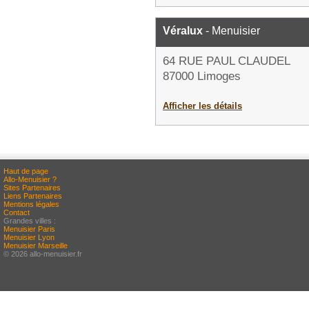
Véralux
- Menuisier
64 RUE PAUL CLAUDEL
87000 Limoges
Afficher les détails
Haut de page
Allo-Menuisier ?
Sites Partenaires
Liens Partenaires
Mentions légales
Contact
Grandes villes :
Menuisier Paris
Menuisier Lyon
Menuisier Marseille
© 2026 allo-menuisier.fr