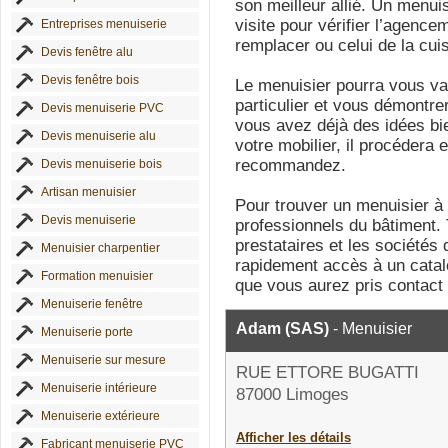
son meilleur allié. Un menu
visite pour vérifier l’agenc
Entreprises menuiserie
remplacer ou celui de la cui
Devis fenêtre alu
Devis fenêtre bois
Le menuisier pourra vous van
particulier et vous démontrer
Devis menuiserie PVC
vous avez déjà des idées bie
Devis menuiserie alu
votre mobilier, il procédera
recommandez.
Devis menuiserie bois
Artisan menuisier
Pour trouver un menuisier à
Devis menuiserie
professionnels du bâtiment. 
prestataires et les sociétés
Menuisier charpentier
rapidement accès à un catalo
Formation menuisier
que vous aurez pris contact 
Menuiserie fenêtre
Adam (SAS)
- Menuisier
Menuiserie porte
Menuiserie sur mesure
RUE ETTORE BUGATTI
Menuiserie intérieure
87000 Limoges
Menuiserie extérieure
Afficher les détails
Fabricant menuiserie PVC