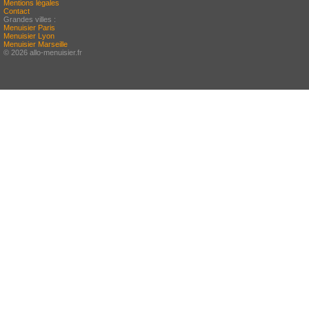
Mentions légales
Contact
Grandes villes :
Menuisier Paris
Menuisier Lyon
Menuisier Marseille
© 2026 allo-menuisier.fr