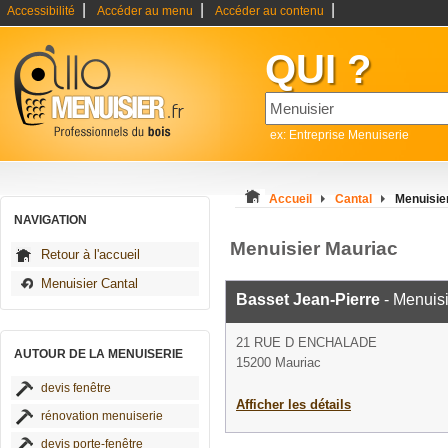
|
|
|
Accessibilité
Accéder au menu
Accéder au contenu
QUI ?
ex: Entreprise Menuiserie
Accueil
Cantal
Menuisie
NAVIGATION
Menuisier Mauriac
Retour à l'accueil
Menuisier Cantal
Basset Jean-Pierre
- Menuisi
21 RUE D ENCHALADE
AUTOUR DE LA MENUISERIE
15200 Mauriac
devis fenêtre
Afficher les détails
rénovation menuiserie
devis porte-fenêtre