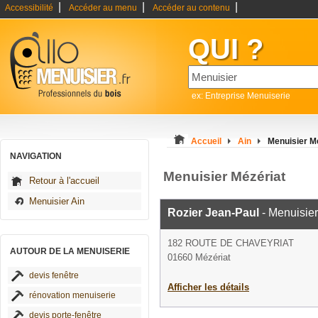
|
|
|
Accessibilité
Accéder au menu
Accéder au contenu
QUI ?
ex: Entreprise Menuiserie
Accueil
Ain
Menuisier M
NAVIGATION
Menuisier Mézériat
Retour à l'accueil
Menuisier Ain
Rozier Jean-Paul
- Menuisier
182 ROUTE DE CHAVEYRIAT
AUTOUR DE LA MENUISERIE
01660 Mézériat
devis fenêtre
Afficher les détails
rénovation menuiserie
devis porte-fenêtre