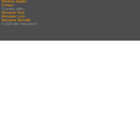
Mentions légales
Contact
Grandes villes :
Menuisier Paris
Menuisier Lyon
Menuisier Marseille
© 2026 allo-menuisier.fr