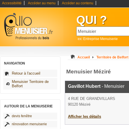
|
|
|
Accessibilité
Accéder au menu
Accéder au contenu
QUI ?
ex: Entreprise Menuiserie
Accueil
Territoire de Belfort
NAVIGATION
Menuisier Méziré
Retour à l'accueil
Menuisier Territoire de
Belfort
Gavillot Hubert
- Menuisier
4 RUE DE GRANDVILLARS
90120 Méziré
AUTOUR DE LA MENUISERIE
devis fenêtre
Afficher les détails
rénovation menuiserie