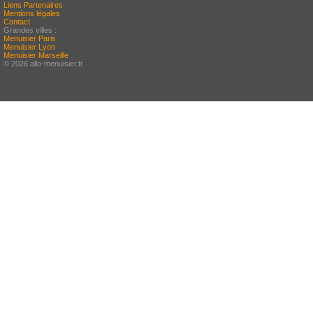
Liens Partenaires
Mentions légales
Contact
Grandes villes :
Menuisier Paris
Menuisier Lyon
Menuisier Marseille
© 2026 allo-menuisier.fr