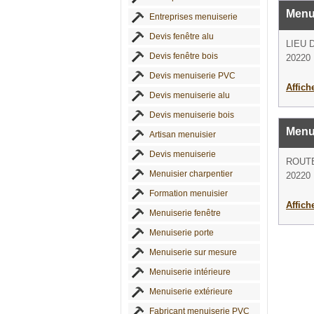
Menu
Entreprises menuiserie
Devis fenêtre alu
LIEU 
Devis fenêtre bois
20220 
Devis menuiserie PVC
Affich
Devis menuiserie alu
Devis menuiserie bois
Menu
Artisan menuisier
Devis menuiserie
ROUTE
Menuisier charpentier
20220 
Formation menuisier
Affich
Menuiserie fenêtre
Menuiserie porte
Menuiserie sur mesure
Menuiserie intérieure
Menuiserie extérieure
Fabricant menuiserie PVC