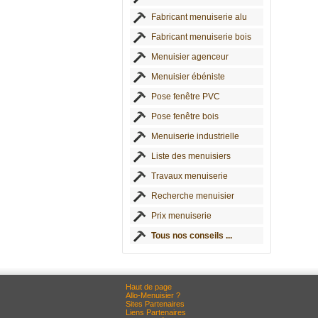
Fabricant menuiserie alu
Fabricant menuiserie bois
Menuisier agenceur
Menuisier ébéniste
Pose fenêtre PVC
Pose fenêtre bois
Menuiserie industrielle
Liste des menuisiers
Travaux menuiserie
Recherche menuisier
Prix menuiserie
Tous nos conseils ...
Haut de page
Allo-Menuisier ?
Sites Partenaires
Liens Partenaires