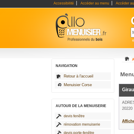
|
|
Accessibilité
Accéder au menu
Accéder au
e
A
NAVIGATION
Menu
Retour à l'accueil
Menuisier Corse
Gira
ADRE
AUTOUR DE LA MENUISERIE
20220 
devis fenêtre
Affich
rénovation menuiserie
devis porte-fenêtre