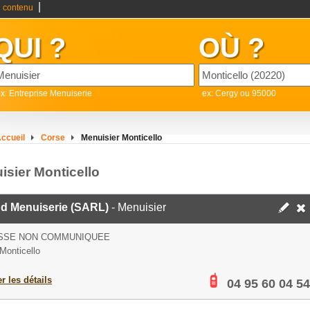
|
 contenu
QUI ?
OÙ ?
x: Entreprise Menuiserie
ex: Cergy ou 95000
ccueil
Corse
Menuisier Monticello
isier Monticello
ud Menuiserie (SARL)
- Menuisier
SSE NON COMMUNIQUEE
Monticello
er les détails
04 95 60 04 54