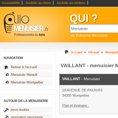
|
|
|
Accessibilité
Accéder au menu
Accéder au contenu
QUI ?
ex: Entreprise Menuiserie
Accueil
Hérault
Montpell
NAVIGATION
VAILLANT - menuisier M
Retour à l'accueil
Menuisier Hérault
VAILLANT
- Menuisier
Menuisier Montpellier
18 AVENUE DE PALAVAS
34000 Montpellier
AUTOUR DE LA MENUISERIE
Plan et itinéraire :
devis fenêtre
rénovation menuiserie