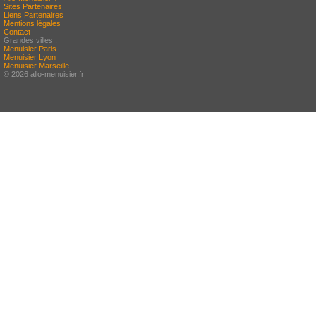
Sites Partenaires
Liens Partenaires
Mentions légales
Contact
Grandes villes :
Menuisier Paris
Menuisier Lyon
Menuisier Marseille
© 2026 allo-menuisier.fr