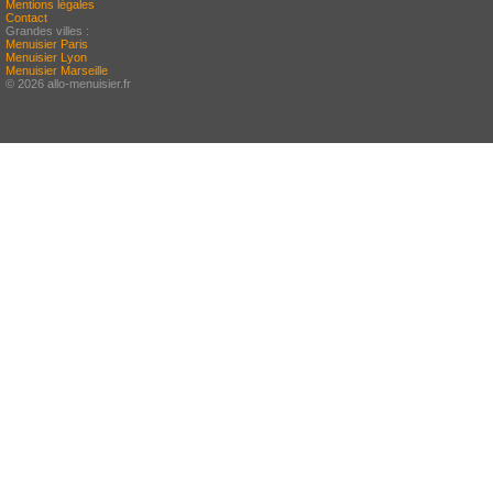
Mentions légales
Contact
Grandes villes :
Menuisier Paris
Menuisier Lyon
Menuisier Marseille
© 2026 allo-menuisier.fr