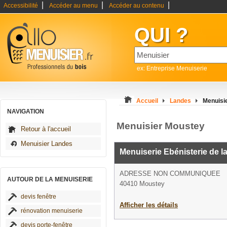
|
|
|
Accessibilité
Accéder au menu
Accéder au contenu
QUI ?
ex: Entreprise Menuiserie
Accueil
Landes
Menuisi
NAVIGATION
Menuisier Moustey
Retour à l'accueil
Menuisier Landes
Menuiserie Ebénisterie de l
ADRESSE NON COMMUNIQUEE
AUTOUR DE LA MENUISERIE
40410 Moustey
devis fenêtre
Afficher les détails
rénovation menuiserie
devis porte-fenêtre