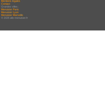
Mentions légales
Contact
Grandes villes :
Menuisier Paris
Menuisier Lyon
Menuisier Marseille
© 2026 allo-menuisier.fr