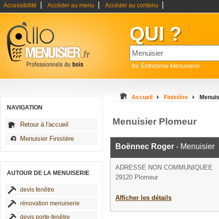
|
|
|
Accessibilité
Accéder au menu
Accéder au contenu
QUI ?
ex: Entreprise Menuiserie
Accueil
Finistère
Menuis
NAVIGATION
Menuisier Plomeur
Retour à l'accueil
Menuisier Finistère
Boënnec Roger
- Menuisier
ADRESSE NON COMMUNIQUEE
AUTOUR DE LA MENUISERIE
29120 Plomeur
devis fenêtre
Afficher les détails
rénovation menuiserie
devis porte-fenêtre