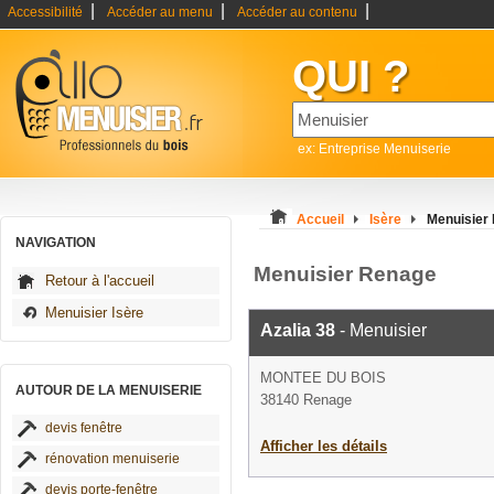
|
|
|
Accessibilité
Accéder au menu
Accéder au contenu
QUI ?
ex: Entreprise Menuiserie
Accueil
Isère
Menuisier
NAVIGATION
Menuisier Renage
Retour à l'accueil
Menuisier Isère
Azalia 38
- Menuisier
MONTEE DU BOIS
AUTOUR DE LA MENUISERIE
38140 Renage
devis fenêtre
Afficher les détails
rénovation menuiserie
devis porte-fenêtre