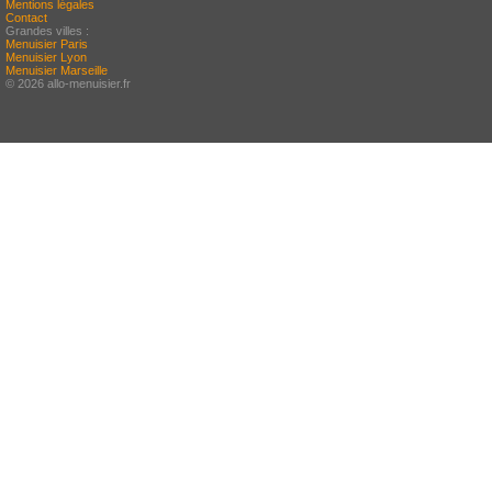
Mentions légales
Contact
Grandes villes :
Menuisier Paris
Menuisier Lyon
Menuisier Marseille
© 2026 allo-menuisier.fr