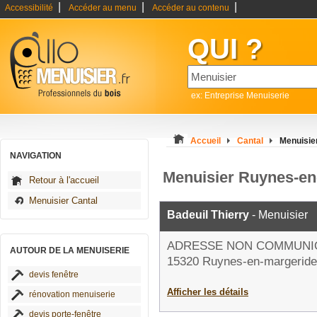
|
|
|
Accessibilité
Accéder au menu
Accéder au contenu
QUI ?
ex: Entreprise Menuiserie
Accueil
Cantal
Menuisie
NAVIGATION
Menuisier Ruynes-en
Retour à l'accueil
Menuisier Cantal
Badeuil Thierry
- Menuisier
ADRESSE NON COMMUNI
AUTOUR DE LA MENUISERIE
15320 Ruynes-en-margeride
devis fenêtre
Afficher les détails
rénovation menuiserie
devis porte-fenêtre