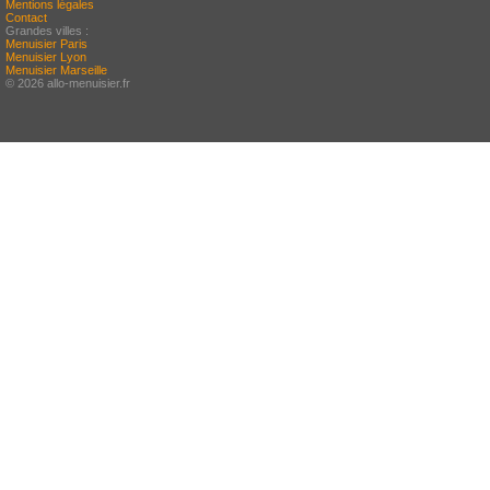
Mentions légales
Contact
Grandes villes :
Menuisier Paris
Menuisier Lyon
Menuisier Marseille
© 2026 allo-menuisier.fr