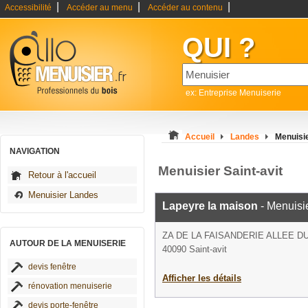
|
|
|
Accessibilité
Accéder au menu
Accéder au contenu
QUI ?
ex: Entreprise Menuiserie
Accueil
Landes
Menuisie
NAVIGATION
Menuisier Saint-avit
Retour à l'accueil
Menuisier Landes
Lapeyre la maison
- Menuisi
ZA DE LA FAISANDERIE ALLEE D
AUTOUR DE LA MENUISERIE
40090 Saint-avit
devis fenêtre
Afficher les détails
rénovation menuiserie
devis porte-fenêtre