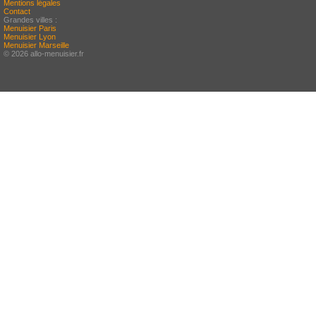
Mentions légales
Contact
Grandes villes :
Menuisier Paris
Menuisier Lyon
Menuisier Marseille
© 2026 allo-menuisier.fr